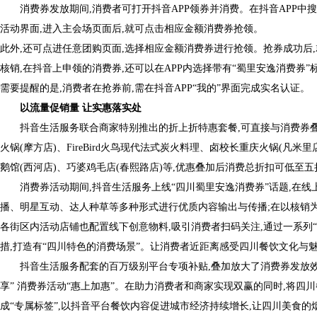
消费券发放期间,消费者可打开抖音APP领券并消费。在抖音APP中搜
活动界面,进入主会场页面后,就可点击相应金额消费券抢领。
此外,还可点进任意团购页面,选择相应金额消费券进行抢领。抢券成功后,
核销,在抖音上申领的消费券,还可以在APP内选择带有“蜀里安逸消费券
需要提醒的是,消费者在抢券前,需在抖音APP“我的”界面完成实名认证。
以流量促销量 让实惠落实处
抖音生活服务联合商家特别推出的折上折特惠套餐,可直接与消费券
火锅(摩方店)、FireBird火鸟现代法式炭火料理、卤校长重庆火锅(凡米
鹅馆(西河店)、巧婆鸡毛店(春熙路店)等,优惠叠加后消费总折扣可低至
消费券活动期间,抖音生活服务上线“四川蜀里安逸消费券”话题,在线
播、明星互动、达人种草等多种形式进行优质内容输出与传播;在以核销
各街区内活动店铺也配置线下创意物料,吸引消费者扫码关注,通过一系列
措,打造有“四川特色的消费场景”。让消费者近距离感受四川餐饮文化与
抖音生活服务配套的百万级别平台专项补贴,叠加放大了消费券发放效
享” 消费券活动“惠上加惠”。在助力消费者和商家实现双赢的同时,将四
成“专属标签”,以抖音平台餐饮内容促进城市经济持续增长,让四川美食的