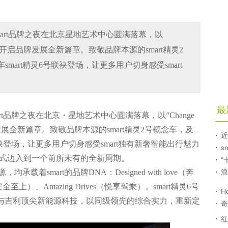
日，smart品牌之夜在北京星地艺术中心圆满落幕，以
s为核心理念，开启品牌发展全新篇章。致敬品牌本源的smart精灵2
mart精灵6号联袂登场，让更多用户切身感受smart
最
mart品牌之夜在北京・星地艺术中心圆满落幕，以”Change
开启品牌发展全新篇章。致敬品牌本源的smart精灵2号概念车，及
近
联袂登场，让更多用户切身感受smart独有新奢智能出行魅力
s
阵正式迈入到一个前所未有的全新周期。
“
着smart的品牌DNA：Designed with love（奔
浪
ty（安全至上）、Amazing Drives（悦享驾乘）。smart精灵6号
H
蕴与吉利顶尖新能源科技，以同级领先的综合实力，重新定
奇
红