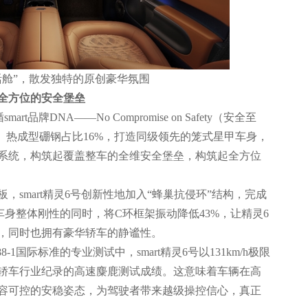
活舱”，散发独特的原创豪华氛围
全方位的安全堡垒
rt品牌DNA——No Compromise on Safety（安全至
、热成型硼钢占比16%，打造同级领先的笼式星甲车身，
系统，构筑起覆盖整车的全维安全堡垒，构筑起全方位
，smart精灵6号创新性地加入“蜂巢抗侵环”结构，完成
身整体刚性的同时，将C环框架振动降低43%，让精灵6
，同时也拥有豪华轿车的静谧性。
8-1国际标准的专业测试中，smart精灵6号以131km/h极限
轿车行业纪录的高速麋鹿测试成绩。这意味着车辆在高
容可控的安稳姿态，为驾驶者带来越级操控信心，真正