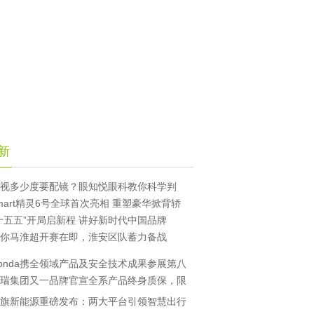
新
视多少度要配镜？眼知悦眼科教你科学判
mart精灵6号全球首次亮相 重塑豪华掀背轿
十五五”开局启新程 讲好新时代中国品牌
你马淮超开赛在即，淮安区队蓄力备战
onda携全领域产品及安全技术成果参展第八
瑞集团又一品牌官宣全系产品终身质保，限
旗新能源重磅发布：两大平台引领智慧出行