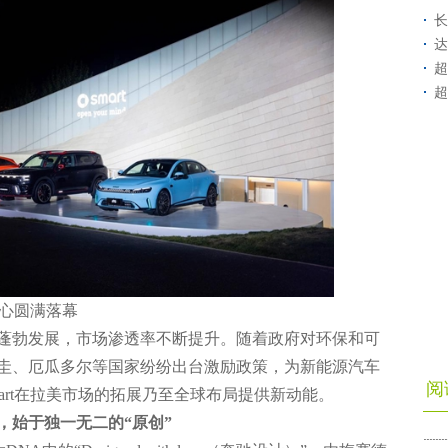
长
达
超
超
中心圆满落幕
蓬勃发展，市场渗透率不断提升。随着政府对环保和可
圭、厄瓜多尔等国家纷纷出台激励政策，为新能源汽车
阅
art在拉美市场的拓展乃至全球布局提供新动能。
，始于独一无二的
“
原创
”