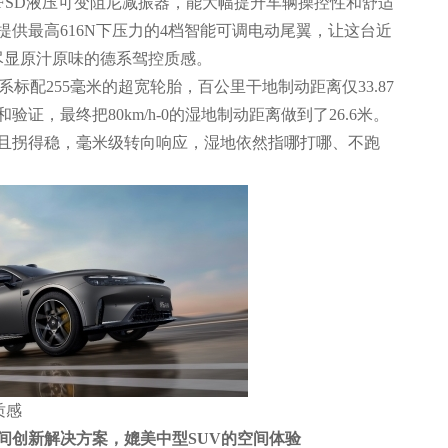
FSD液压可变阻尼减振器，能大幅提升车辆操控性和舒适
供最高616N下压力的4档智能可调电动尾翼，让这台近
尽显原汁原味的德系驾控质感。
全系标配255毫米的超宽轮胎，百公里干地制动距离仅33.87
证，最终把80km/h-0的湿地制动距离做到了26.6米。
且拐得稳，毫米级转向响应，湿地依然指哪打哪、不跑
质感
间创新解决方案，媲美中型
SUV
的空间体验