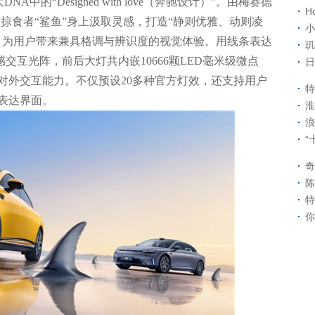
A中的“Designed with love（奔驰设计）”。由梅赛德
H
掠食者“鲨鱼”身上汲取灵感，打造“静则优雅、动则凌
小
，为用户带来兼具格调与辨识度的视觉体验。用线条表达
玑
智感交互光阵，前后大灯共内嵌10666颗LED毫米级微点
日
对外交互能力。不仅预设20多种官方灯效，还支持用户
特
表达界面。
淮
浪
“
奇
陈
特
你