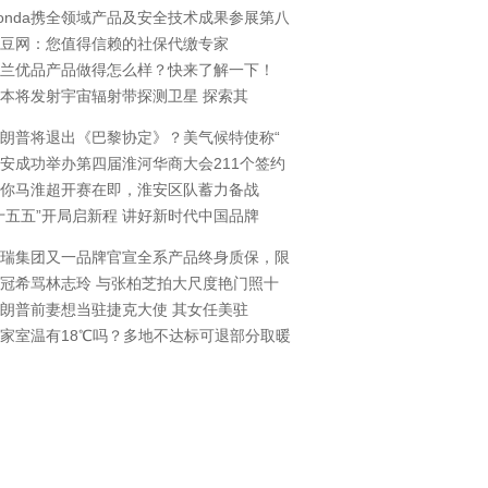
onda携全领域产品及安全技术成果参展第八
豆网：您值得信赖的社保代缴专家
兰优品产品做得怎么样？快来了解一下！
本将发射宇宙辐射带探测卫星 探索其
朗普将退出《巴黎协定》？美气候特使称“
安成功举办第四届淮河华商大会211个签约
你马淮超开赛在即，淮安区队蓄力备战
十五五”开局启新程 讲好新时代中国品牌
瑞集团又一品牌官宣全系产品终身质保，限
冠希骂林志玲 与张柏芝拍大尺度艳门照十
朗普前妻想当驻捷克大使 其女任美驻
家室温有18℃吗？多地不达标可退部分取暖