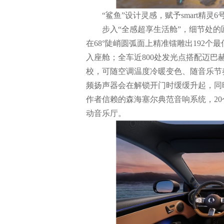
“鲨鱼”设计灵感，赋予smart精灵
步入“全感超享生活舱”，细节处的
在68°陡峭圆弧面上精准镭雕出192个
入座舱；全车近800处发光点搭配迈巴赫
校，可随空调温度冷暖变色、随音乐节
频扬声器会在解锁开门时缓缓升起，同
作者信赖的森海塞尔典范音响系统，2
动音乐厅。