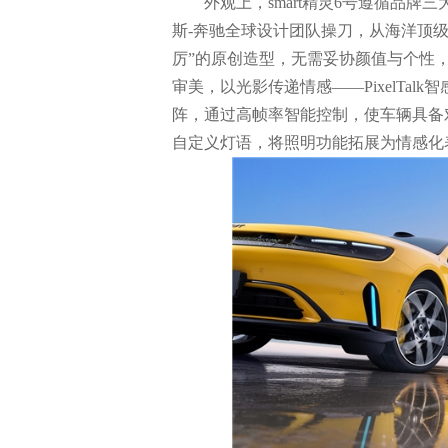
外观上，smart精灵6号遵循品牌三大DN
斯-奔驰全球设计团队操刀，从海洋顶级
厉”的原创造型，无需妥协颜值与个性
审美，以光影传递情感——PixelTalk
阵，通过高帧率智能控制，使车辆具备
自定义灯语，将照明功能拓展为情感化