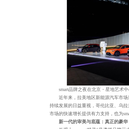
smart品牌之夜在北京・星地艺术
近年来，拉美地区新能源汽车市场
持续发展的日益重视，哥伦比亚、乌拉
市场的快速增长提供有力支持，也为sm
新一代的审美与底蕴：真正的豪华