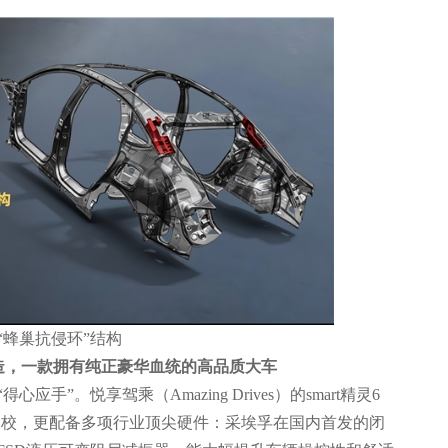
蜂巢抗侵环”结构
造，一款拥有纯正豪华血统的高品质大车
手”。悦享驾乘（Amazing Drives）的smart精灵6
调校，更配备多项行业顶尖硬件：采埃孚在国内首发的闭