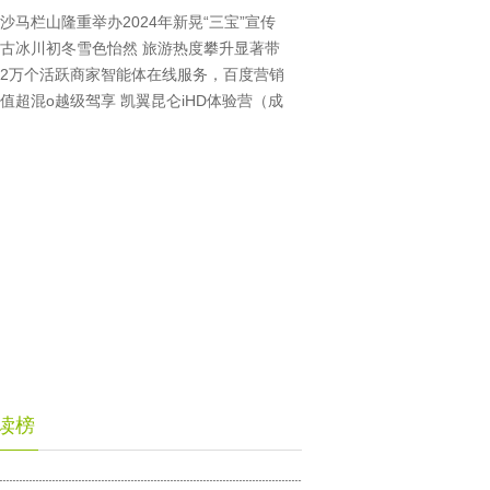
沙马栏山隆重举办2024年新晃“三宝”宣传
古冰川初冬雪色怡然 旅游热度攀升显著带
2万个活跃商家智能体在线服务，百度营销
值超混o越级驾享 凯翼昆仑iHD体验营（成
读榜