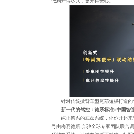
做到开得尽兴，更开得安心。
针对传统掀背车型尾部短板打造的“
新一代的驾控：德系标准
×
中国智
纯正德系的底盘系统，让你开起来“得心应
号由梅赛德斯-奔驰全球专家团队联合