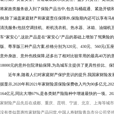
将家政类服务嵌入到了保险产品当中,包含马桶疏通、紧急开锁和家
例,除了涵盖家庭财产和家庭责任保障外,保险期内还可以享有马
清洗服务(包括空调挂机、柜机洗衣机、热水器、冰箱、油烟机
车“家安心”,这款产品是在“家安心”产品的基础上增加了驾乘险
版、尊享版三种产品方案,价格分别为320元、430元、560元(
意外身故、意外伤残保障,还多出了相对比较常用的最高40万的意
18000元的意外住院津贴保障,为岛城车主提供了更具性价比、
近年来,随着人们对家庭财产保护意识的提升,我国家财险发
据显示,2020年和2021年家财险原保险保费收入均为90多亿元,2
164亿元,同比大增67%,是各类财产险险种中增速最快的一项。202
家财险产品先后在成都、重庆、昆明、宁波、北京、上海等城市
没有类似普惠性家财险产品问世,中国人寿财险青岛市分公司坚持