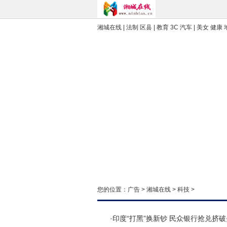
湘城在线
| 法制 区县 | 教育 3C 汽车 | 美女 健康
您的位置：
广告
>
湘城在线
>
科技
>
·
印度“打黑”换新钞 民众银行抢兑挤破