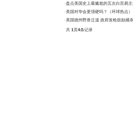
·
盘点美国史上最尴尬的五次白宫易主
·
美国对华会更强硬吗？（环球热点）
·
美国德州野兽泛滥 政府发枪鼓励捕
共
1
页
4
条记录