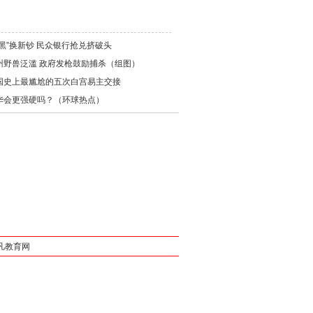
黑”换新钞 民众银行抢兑挤破头
州野兽泛滥 政府发枪鼓励捕杀（组图）
国史上最尴尬的五次白宫易主交接
华会更强硬吗？（环球热点）
凡教育网