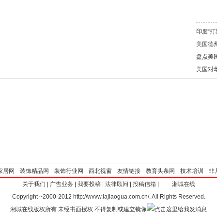
印度“打
美国德
盘点美
美国对
家居网
装饰精品网
装饰行业网
西北视窗
友情链接
教育头条网
技术培训
非
关于我们
|
广告业务
|
我要投稿
|
法律顾问
|
投稿信箱
|
湘城在线
Copyright ~2000-2012 http://wvvw.lajiaogua.com.cn/, All Rights Reserved.
湘城在线版权所有 未经书面授权 不得复制或建立镜像