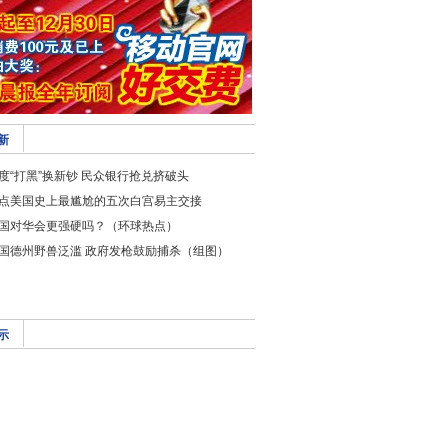
新
度“打黑”换新钞 民众银行抢兑挤破头
点美国史上最尴尬的五次白宫易主交接
国对华会更强硬吗？（环球热点）
国德州野兽泛滥 政府发枪鼓励捕杀（组图）
示