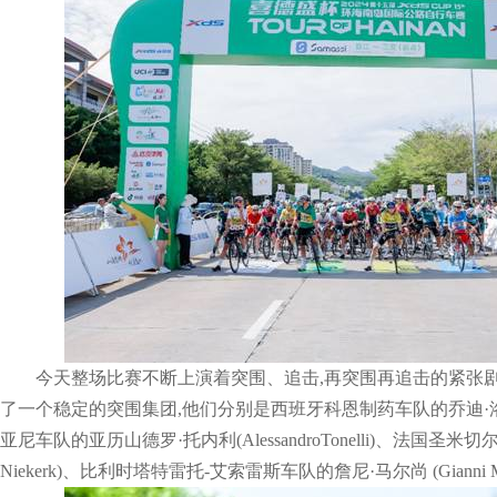
今天整场比赛不断上演着突围、追击,再突围再追击的紧张
了一个稳定的突围集团,他们分别是西班牙科恩制药车队的乔迪·洛佩斯(J
亚尼车队的亚历山德罗·托内利(AlessandroTonelli)、法国圣米切尔
Niekerk)、比利时塔特雷托-艾索雷斯车队的詹尼·马尔尚 (Gianni Ma