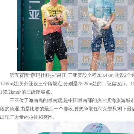
第五赛段“萨玛仕科技”昌江-三亚赛段全程203.4km,共设2个
125km处;另外还设三个爬坡点,分别是78.2km处的二级爬坡点、1
165.2km处的三级爬坡点。
三亚位于海南岛的最南端,是中国最南部的热带滨海旅游城市
段的角逐,由是比赛的最后一个赛段,要想争取任何荣誉只剩下最后
出现了大量的拉扯和突围。