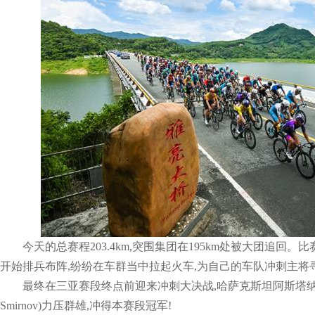
今天的总赛程203.4km,突围集团在195km处被大团追回。
开始排兵布阵,纷纷在车群当中拉起火车,为自己的车队冲刺主将
最终在三亚赛段终点前迎来冲刺大决战,哈萨克斯坦阿斯塔纳车
Smirnov)力压群雄,冲得本赛段冠军!