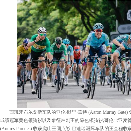
西班牙布尔戈斯车队的亚伦·默里·盖特 (Aaron Murray Ga
成绩冠军黄色领骑衫以及象征冲刺王的绿色领骑衫;哥伦比亚麦德
(Andres Paredes) 收获爬山王圆点衫;巴迪瑞洲际车队的王