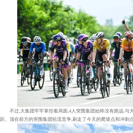
不过,大集团牢牢掌控着局面,4人突围集团始终没有跑远,与
距。顶在前方的突围集团轮流竞争,刷走了今天的爬坡点和冲刺