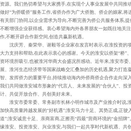
资源。我们热切希望与大家携手,在实现个人事业发展中共同推
做好“为侨暖侨”服务工作,省侨办作为广大侨胞、侨企的娘家,将
有关部门协同,以企业需求为导向,不断完善为侨公共服务体系,提
不断增强企业获得感。衷心希望海内外各界朋友一如既往地关注淮
作,不断开辟合作新空间,创造共赢新机遇。
沈庆芳、秦荣华、谢毅等企业家在发言时表示,在淮投资的
大力支持和帮助,在此表示衷心的感谢。今天的淮安以侨架“桥”、
资环境所吸引,也被淮河华商大会盛况所感动。近年来,淮安市委
展、淮河生态经济带等国家战略交汇叠加的历史机遇,聚力打造
智、发挥侨力的重要平台,持续推动海内外侨商侨企合作走向深入
我们共同做淮安城市形象的“代言人、未来发展的“合伙人”、投资
计、共促开放合作、共创美好未来。
淮安市委常委、常务副市长林小明作城市及产业推介时说,
加快高质量跨越发展的“好机遇”;淮安马力十足、其势正成,正驶
道”;淮安诚意十足、亲商富商,正擦亮“四最”营商环境的“金招
缘淮安、投资淮安、兴业淮安,与我们一起共享时代新机遇、共