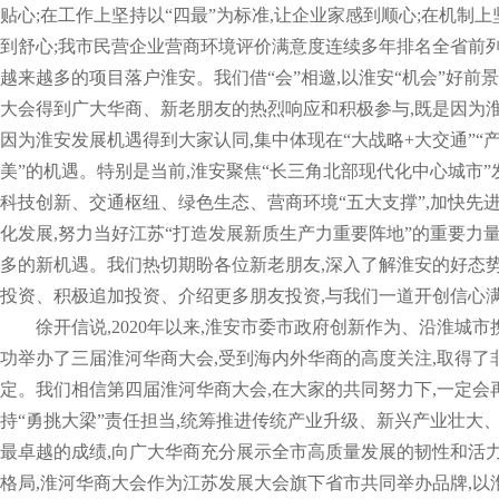
贴心;在工作上坚持以“四最”为标准,让企业家感到顺心;在机制
到舒心;我市民营企业营商环境评价满意度连续多年排名全省前列
越来越多的项目落户淮安。我们借“会”相邀,以淮安“机会”好前
大会得到广大华商、新老朋友的热烈响应和积极参与,既是因为淮
因为淮安发展机遇得到大家认同,集中体现在“大战略+大交通”“产
美”的机遇。特别是当前,淮安聚焦“长三角北部现代化中心城市”
科技创新、交通枢纽、绿色生态、营商环境“五大支撑”,加快先
化发展,努力当好江苏“打造发展新质生产力重要阵地”的重要力
多的新机遇。我们热切期盼各位新老朋友,深入了解淮安的好态势
投资、积极追加投资、介绍更多朋友投资,与我们一道开创信心满“
徐开信说,2020年以来,淮安市委市政府创新作为、沿淮城
功举办了三届淮河华商大会,受到海内外华商的高度关注,取得了
定。我们相信第四届淮河华商大会,在大家的共同努力下,一定会
持“勇挑大梁”责任担当,统筹推进传统产业升级、新兴产业壮大、
最卓越的成绩,向广大华商充分展示全市高质量发展的韧性和活力
格局,淮河华商大会作为江苏发展大会旗下省市共同举办品牌,以