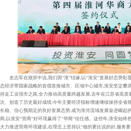
史志军在致辞中说,我们因“淮”结缘,以“淮安”发展好态势彰
态经济带国家战略的首倡首推城市、区域中心城市,淮安坚定攀高
持走工业强市之路,全力推动高质量跨越发展,去年在江苏省高质
次、创造了历史最好成绩;今年主要经济指标增速继续保持全省领
长稳、信心预期足的良好发展态势,成为淮河流域发展奋进崛起的
商,以淮安“营商”好环境赢得了“华商”信任感。这些年,淮安始终
大力推进营商环境建设,在理念上坚持以“做的要比说的好,服务要