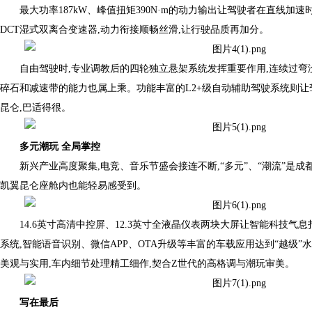
最大功率187kW、峰值扭矩390N·m的动力输出让驾驶者在直线加
DCT湿式双离合变速器,动力衔接顺畅丝滑,让行驶品质再加分。
自由驾驶时,专业调教后的四轮独立悬架系统发挥重要作用,连续过弯
碎石和减速带的能力也属上乘。功能丰富的L2+级自动辅助驾驶系统则让
昆仑,巴适得很。
多元潮玩 全局掌控
新兴产业高度聚集,电竞、音乐节盛会接连不断,“多元”、“潮流”是
凯翼昆仑座舱内也能轻易感受到。
14.6英寸高清中控屏、12.3英寸全液晶仪表两块大屏让智能科技气息扑
系统,智能语音识别、微信APP、OTA升级等丰富的车载应用达到“越级
美观与实用,车内细节处理精工细作,契合Z世代的高格调与潮玩审美。
写在最后