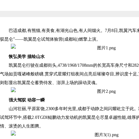
巴适成都,有熊猫,有美食,有湖光山色,有人间烟火。7月8日,凯翼汽车
驭昆仑”——凯翼昆仑试驾体验营(成都站)燃擎上演。
恢弘美学 描绘山水
凯翼昆仑行驶在成都街头,4738/1968/1708mm的长宽高车身尺寸和2
气场如贡嘎诸峰般磅礴,贯穿式星耀灯组夜间点亮后璀璨夺目,辨识度十足,
则彰显出凯翼昆仑蓄势待发、澎湃上场的躁动灵魂。
强大驾驭 动容一瞬
山河壮丽,平原富饶,2300多年时光里,成都于动静之间闪耀屹立于此
试驾环节中,搭载2.0TGDI鲲鹏动力发动机的凯翼昆仑尽显卓越性能,雄
情、滚烫的人生图腾。