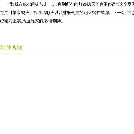
“和我在成都的街头走一走,直到所有的灯都熄灭了也不停留”,这个夏
有关引擎轰鸣声、欢呼喝彩声以及酣畅驾控的记忆留在成都。下一站,“凯
续精彩上演,热血玩家们,敬请期待。
延伸阅读