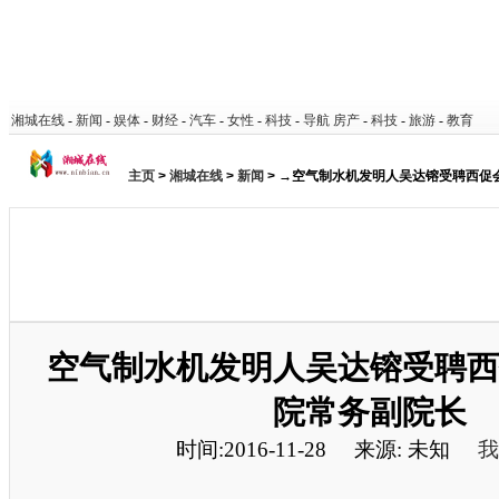
湘城在线
-
新闻
-
娱体
-
财经
-
汽车
-
女性
-
科技
-
导航
房产
-
科技
-
旅游
-
教育
主页
>
湘城在线
>
新闻
> →空气制水机发明人吴达镕受聘西促
空气制水机发明人吴达镕受聘西
院常务副院长
时间:2016-11-28
来源: 未知
我