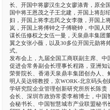
长、开国中将廖汉生之女廖涤青，原全
国中将王恩茂之子王北建，开国上将彭
妇，开国上将李志民之女李微，开国上
岚，开国上将傅钟之子傅晓钟，中国人
谋长伍修权之女伍一曼，天泉鼎丰集团
翼之女张小薇，以及
30
多位开国元勋将
式。
发布会上，九届全国工商联副主席、中
促进会常务副会长理事长程路，亚洲知
荣誉院长、香港天泉鼎丰集团创办人、
明人吴达镕教授，京
WORK-
北京码头创
学研究院企业管理创新研究所所长陈贵
会长、深圳市政协常委李榕博士，中国
会秘书长、中国智慧城市产业联盟秘书