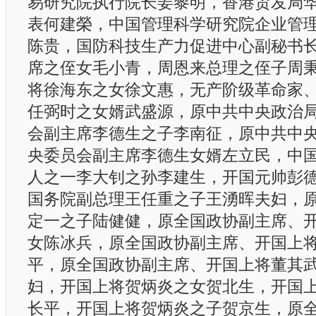
易研究院执行院长姜黎明，香港贸发局
表何建榮，中国管理科学研究院企业管
陈贵，国防科技生产力促进中心副秘书
席之侄女毛小青，周恩来总理之侄子周
将徐海东之女徐文惠，无产阶级革命家
任弼时之女婿武盛源，原中共中央政治
会副主席李德生之子李南征，原中共中
央委员会副主席李德生女婿左立民，中
人之一李大钊之孙李建生，开国元帅彭
国务院副总理王任重之子王湧晖夫妇，
定一之子陆健健，原全国政协副主席、
女陈冰兵，原全国政协副主席、开国上
平，原全国政协副主席、开国上将董其
妇，开国上将贺炳炎之女贺北生，开国
长平，开国上将贺炳炎之子贺京生，原